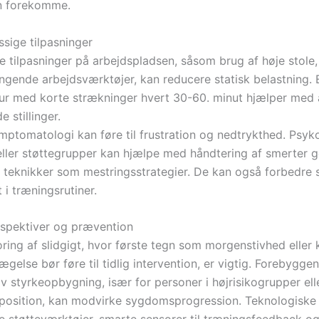
n forekomme.
ssige tilpasninger
 tilpasninger på arbejdspladsen, såsom brug af høje stole,
ængende arbejdsværktøjer, kan reducere statisk belastning. 
ur med korte strækninger hvert 30-60. minut hjælper med
e stillinger.
ymptomatologi kan føre til frustration og nedtrykthed. Psyk
eller støttegrupper kan hjælpe med håndtering af smerter
e teknikker som mestringsstrategier. De kan også forbedre
i træningsrutiner.
spektiver og prævention
oring af slidgigt, hvor første tegn som morgenstivhed eller
gelse bør føre til tidlig intervention, er vigtig. Forebygg
v styrkeopbygning, især for personer i højrisikogrupper el
sposition, kan modvirke sygdomsprogression. Teknologiske 