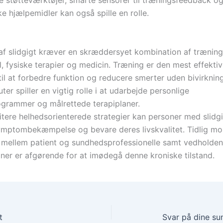
e støtteværktøjer, smarte sensorer til træningsfeedback o
e hjælpemidler kan også spille en rolle.
af slidgigt kræver en skræddersyet kombination af træning
, fysiske terapier og medicin. Træning er den mest effekti
il at forbedre funktion og reducere smerter uden bivirkning
ter spiller en vigtig rolle i at udarbejde personlige
grammer og målrettede terapiplaner.
ritere helhedsorienterede strategier kan personer med slidg
ymptombekæmpelse og bevare deres livskvalitet. Tidlig mob
mellem patient og sundhedsprofessionelle samt vedholde
iner er afgørende for at imødegå denne kroniske tilstand.
t
Svar på dine s