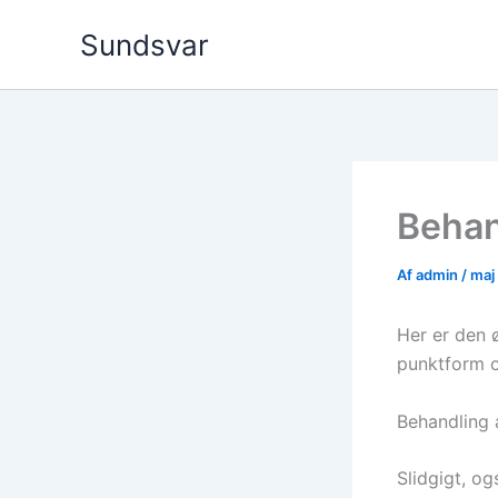
Gå
Sundsvar
til
indholdet
Behan
Af
admin
/
maj
Her er den 
punktform og
Behandling a
Slidgigt, og