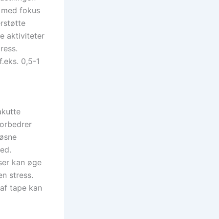
r med fokus
rstøtte
 aktiviteter
ress.
.eks. 0,5-1
akutte
forbedrer
løsne
ed.
ser kan øge
n stress.
 af tape kan