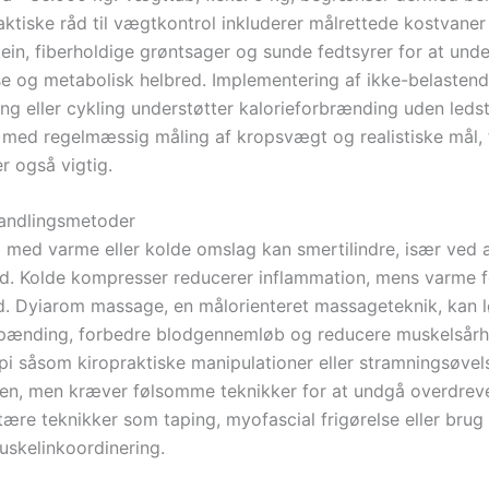
aktiske råd til vægtkontrol inkluderer målrettede kostvane
ein, fiberholdige grøntsager og sunde fedtsyrer for at unde
 og metabolisk helbred. Implementering af ikke-belastende
g eller cykling understøtter kalorieforbrænding uden ledst
med regelmæssig måling af kropsvægt og realistiske mål, f
r også vigtig.
andlingsmetoder
 med varme eller kolde omslag kan smertilindre, især ved 
d. Kolde kompresser reducerer inflammation, mens varme 
. Dyiarom massage, en målorienteret massageteknik, kan 
pænding, forbedre blodgennemløb og reducere muskelsårh
pi såsom kiropraktiske manipulationer eller stramningsøvel
ten, men kræver følsomme teknikker for at undgå overdreve
re teknikker som taping, myofascial frigørelse eller brug
skelinkoordinering.