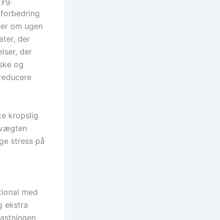
ryg.
forbedring
ner om ugen
ter, der
lser, der
iske og
reducere
e kropslig
e vægten
ge stress på
tional med
 ekstra
lastningen