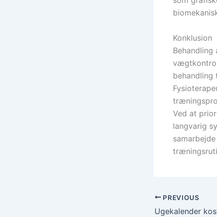
som grafisk
biomekanisk
Konklusion
Behandling 
vægtkontrol
behandling t
Fysioterapeu
træningspro
Ved at prio
langvarig s
samarbejde 
træningsrut
PREVIOUS
Ugekalender kos