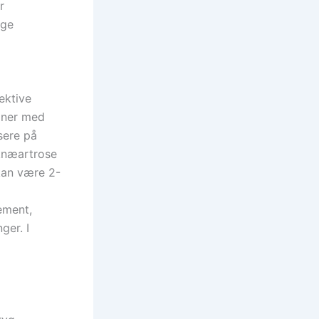
r
nge
ektive
oner med
sere på
knæartrose
kan være 2-
ement,
ger. I