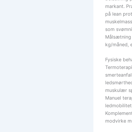
markant. Pr
på lean prot
muskelmasse
som svømnin
Målsætning 
kg/måned, e
Fysiske beh
Termoterapi
smerteanfal
ledsmørthed
muskulær s
Manuel tera
ledmobilite
Komplementæ
modvirke mu