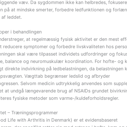
iggende væv. Da sygdommen ikke kan helbredes, fokusere
n på at mindske smerter, forbedre ledfunktionen og forlæ
 af leddet.
pper i behandlingen
derstreger, at regelmæssig fysisk aktivitet er den mest eff
at reducere symptomer og forbedre livskvaliteten hos pers
æningen skal være tilpasset individets udfordringer og foku
e, balance og neuromuskulær koordination. For hofte- og 
t direkte indvirkning på ledbelastningen, da belastningen 
psvægten. Vægttab begrænser ledslid og afbryder
gressen. Selvom medicin udtrykkelig anvendes som suppl
et at undgå længevarende brug af NSAIDs grundet bivirknin
riteres fysiske metoder som varme-/kuldeforholdsregler.
vitet – Træningsprogrammer
d Life with Arthritis in Denmark) er et evidensbaseret