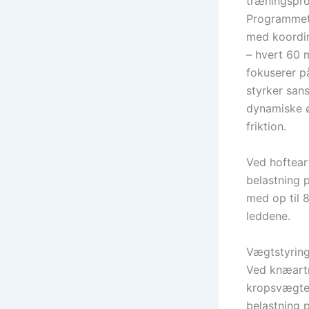
træningspro
Programmet 
med koordin
– hvert 60 
fokuserer p
styrker san
dynamiske ø
friktion.
Ved hoftear
belastning 
med op til 
leddene.
Vægtstyring
Ved knæartr
kropsvægten
belastning 