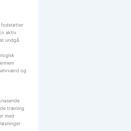
 fodstøtter
En aktiv
 at undgå
ologisk
 gennem
 selvværd og
 knasende
ende træning
ler med
løsninger