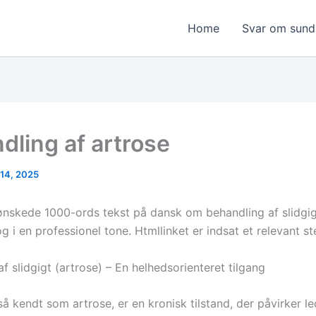
Home
Svar om sun
dling af artrose
 14, 2025
ønskede 1000-ords tekst på dansk om behandling af slidgig
 i en professionel tone. Htmllinket er indsat et relevant st
f slidgigt (artrose) – En helhedsorienteret tilgang
så kendt som artrose, er en kronisk tilstand, der påvirker l