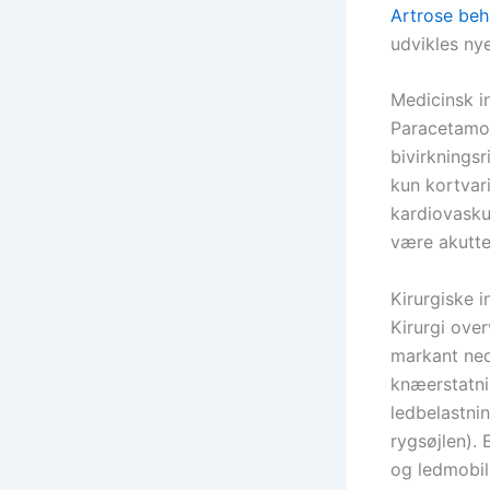
Artrose beh
udvikles nye
Medicinsk i
Paracetamol
bivirknings
kun kortvar
kardiovaskul
være akutte
Kirurgiske 
Kirurgi ove
markant ned
knæerstatni
ledbelastnin
rygsøjlen). 
og ledmobili