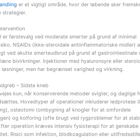
andling
er et vigtigt område, hvor der løbende sker fremsk
 strategier.
ntervention
 er førstevalg ved moderate smerter på grund af minimal
risiko. NSAIDs (ikke-steroidale antiinflammatoriske midler)
igt ved akutte smerteudbrud på grund af gastrointestinale
ære bivirkninger. Injektioner med hyaluronsyre eller steroi
 løsninger, men har begrænset varighed og virkning.
indgreb – Sidste kneb
rvejes kun, når konserverende metoder svigter, og daglige f
sættes. Hovedtyper af operationer inkluderer ledprotese (h
ng), osteotomi (ombygning af knogler for at omfordele
gen) og kolforing (ofte brugt ved rygproblemer for at stabi
Efter operation kræves intensiv fysioterapi for at genskabe
tet. Risici som infektion, blodkoagulation eller utilfredsstil