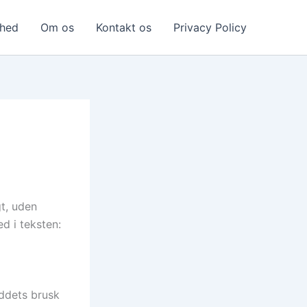
dhed
Om os
Kontakt os
Privacy Policy
t, uden
ed i teksten:
eddets brusk