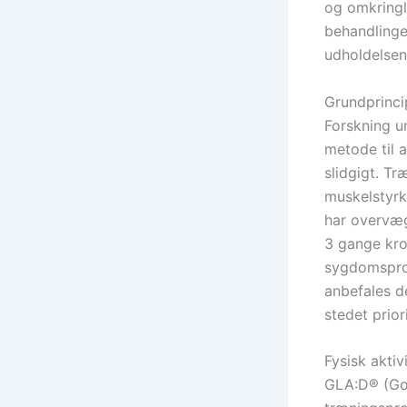
og omkringl
behandlinge
udholdelsen
Grundprinci
Forskning un
metode til 
slidgigt. Tr
muskelstyrk
har overvæg
3 gange kro
sygdomspro
anbefales d
stedet prio
Fysisk akti
GLA:D® (Goo