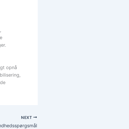
g
,
ve
er.
igt opnå
ilisering,
nde
NEXT
undhedsspørgsmål