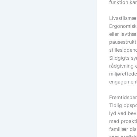
funktion ka
Livsstilsmæ
Ergonomiske
eller lavth
pausestrukt
stillesiddend
Slidgigts s
rådgivning 
miljøretted
engagement 
Fremtidsper
Tidlig opsp
lyd ved bevæ
med proakti
familiær di