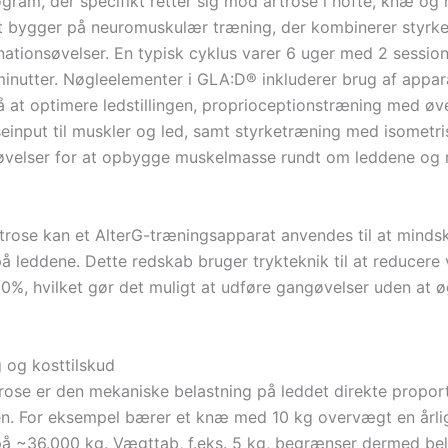
gram, der specifikt retter sig mod artrose i hofte, knæ og 
bygger på neuromuskulær træning, der kombinerer styrke
ationsøvelser. En typisk cyklus varer 6 uger med 2 sessio
minutter. Nøgleelementer i GLA:D® inkluderer brug af appara
å at optimere ledstillingen, proprioceptionstræning med øve
seinput til muskler og led, samt styrketræning med isometr
velser for at opbygge muskelmasse rundt om leddene og 
trose kan et AlterG-træningsapparat anvendes til at mindsk
på leddene. Dette redskab bruger trykteknik til at reducer
80%, hvilket gør det muligt at udføre gangøvelser uden at ø
 og kosttilskud
ose er den mekaniske belastning på leddet direkte propor
. For eksempel bærer et knæ med 10 kg overvægt en årlig
på ~36.000 kg. Vægttab, f.eks. 5 kg, begrænser dermed be