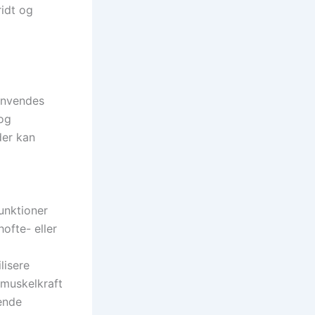
ridt og
 anvendes
 og
der kan
unktioner
ofte- eller
lisere
 muskelkraft
lende